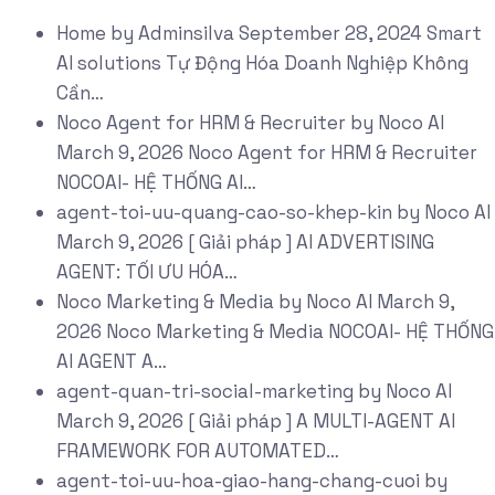
Home
by
Adminsilva
September 28, 2024
Smart
AI solutions Tự Động Hóa Doanh Nghiệp Không
Cần…
Noco Agent for HRM & Recruiter
by
Noco AI
March 9, 2026
Noco Agent for HRM & Recruiter
NOCOAI- HỆ THỐNG AI…
agent-toi-uu-quang-cao-so-khep-kin
by
Noco AI
March 9, 2026
[ Giải pháp ] AI ADVERTISING
AGENT: TỐI ƯU HÓA…
Noco Marketing & Media
by
Noco AI
March 9,
2026
Noco Marketing & Media NOCOAI- HỆ THỐNG
AI AGENT A…
agent-quan-tri-social-marketing
by
Noco AI
March 9, 2026
[ Giải pháp ] A MULTI-AGENT AI
FRAMEWORK FOR AUTOMATED…
agent-toi-uu-hoa-giao-hang-chang-cuoi
by