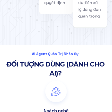
quyết định
ưu tiên xử
lý đúng đơn
quan trọng
AI Agent Quản Trị Nhân Sự
Đ
Ố
I
T
Ư
Ợ
N
G
D
Ù
N
G
(
D
À
N
H
C
H
O
A
I
)
?
Ngành nghề