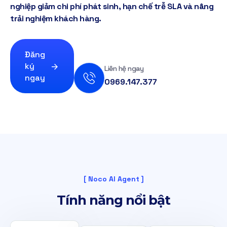
nghiệp giảm chi phí phát sinh, hạn chế trễ SLA và nâng
trải nghiệm khách hàng.
Đăng
ký
Liên hệ ngay
ngay
0969.147.377
[ Noco AI Agent ]
T
í
n
h
n
ă
n
g
n
ổ
i
b
ậ
t