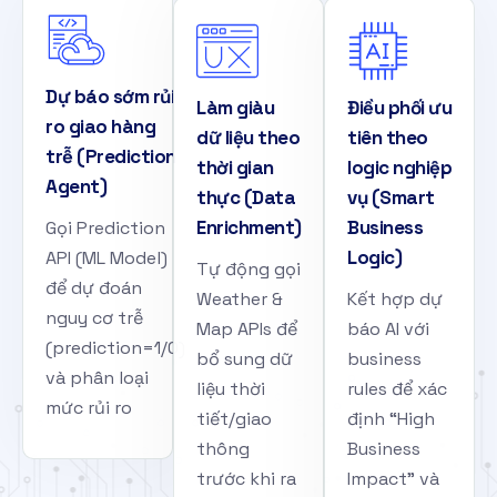
Dự báo sớm rủi
Làm giàu
Điều phối ưu
ro giao hàng
dữ liệu theo
tiên theo
trễ (Prediction
thời gian
logic nghiệp
Agent)
thực (Data
vụ (Smart
Enrichment)
Business
Gọi Prediction
Logic)
API (ML Model)
Tự động gọi
để dự đoán
Weather &
Kết hợp dự
nguy cơ trễ
Map APIs để
báo AI với
(prediction=1/0)
bổ sung dữ
business
và phân loại
liệu thời
rules để xác
mức rủi ro
tiết/giao
định “High
thông
Business
trước khi ra
Impact” và