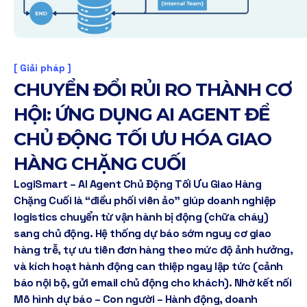
[ Giải pháp ]
C
H
U
Y
Ể
N
Đ
Ổ
I
R
Ủ
I
R
O
T
H
À
N
H
C
Ơ
H
Ộ
I
:
Ứ
N
G
D
Ụ
N
G
A
I
A
G
E
N
T
Đ
Ể
C
H
Ủ
Đ
Ộ
N
G
T
Ố
I
Ư
U
H
Ó
A
G
I
A
O
H
À
N
G
C
H
Ặ
N
G
C
U
Ố
I
LogiSmart – AI Agent Chủ Động Tối Ưu Giao Hàng
Chặng Cuối là “điều phối viên ảo” giúp doanh nghiệp
logistics chuyển từ vận hành bị động (chữa cháy)
sang chủ động. Hệ thống dự báo sớm nguy cơ giao
hàng trễ, tự ưu tiên đơn hàng theo mức độ ảnh hưởng,
và kích hoạt hành động can thiệp ngay lập tức (cảnh
báo nội bộ, gửi email chủ động cho khách). Nhờ kết nối
Mô hình dự báo – Con người – Hành động, doanh