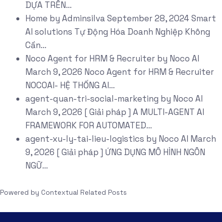
DỰA TRÊN…
Home
by
Adminsilva
September 28, 2024
Smart
AI solutions Tự Động Hóa Doanh Nghiệp Không
Cần…
Noco Agent for HRM & Recruiter
by
Noco AI
March 9, 2026
Noco Agent for HRM & Recruiter
NOCOAI- HỆ THỐNG AI…
agent-quan-tri-social-marketing
by
Noco AI
March 9, 2026
[ Giải pháp ] A MULTI-AGENT AI
FRAMEWORK FOR AUTOMATED…
agent-xu-ly-tai-lieu-logistics
by
Noco AI
March
9, 2026
[ Giải pháp ] ỨNG DỤNG MÔ HÌNH NGÔN
NGỮ…
Powered by
Contextual Related Posts