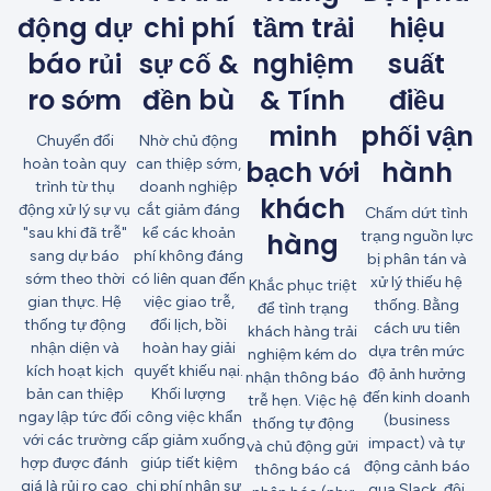
động dự
chi phí
tầm trải
hiệu
báo rủi
sự cố &
nghiệm
suất
ro sớm
đền bù
& Tính
điều
minh
phối vận
Chuyển đổi
Nhờ chủ động
hoàn toàn quy
can thiệp sớm,
bạch với
hành
trình từ thụ
doanh nghiệp
khách
động xử lý sự vụ
cắt giảm đáng
Chấm dứt tình
"sau khi đã trễ"
kể các khoản
hàng
trạng nguồn lực
sang dự báo
phí không đáng
bị phân tán và
sớm theo thời
có liên quan đến
xử lý thiếu hệ
Khắc phục triệt
gian thực. Hệ
việc giao trễ,
thống. Bằng
để tình trạng
thống tự động
đổi lịch, bồi
cách ưu tiên
khách hàng trải
nhận diện và
hoàn hay giải
dựa trên mức
nghiệm kém do
kích hoạt kịch
quyết khiếu nại.
độ ảnh hưởng
nhận thông báo
bản can thiệp
Khối lượng
đến kinh doanh
trễ hẹn. Việc hệ
ngay lập tức đối
công việc khẩn
(business
thống tự động
với các trường
cấp giảm xuống
impact) và tự
và chủ động gửi
hợp được đánh
giúp tiết kiệm
động cảnh báo
thông báo cá
giá là rủi ro cao
chi phí nhân sự
qua Slack, đội