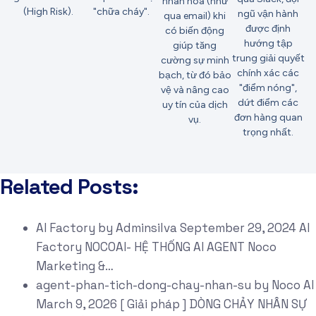
nhân hóa (như
(High Risk).
"chữa cháy".
ngũ vận hành
qua email) khi
được định
có biến động
hướng tập
giúp tăng
trung giải quyết
cường sự minh
chính xác các
bạch, từ đó bảo
"điểm nóng",
vệ và nâng cao
dứt điểm các
uy tín của dịch
đơn hàng quan
vụ.
trọng nhất.
Related Posts:
AI Factory
by
Adminsilva
September 29, 2024
AI
Factory NOCOAI- HỆ THỐNG AI AGENT Noco
Marketing &…
agent-phan-tich-dong-chay-nhan-su
by
Noco AI
March 9, 2026
[ Giải pháp ] DÒNG CHẢY NHÂN SỰ