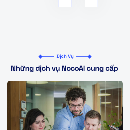
Dịch Vụ
N
h
ữ
n
g
d
ị
c
h
v
ụ
N
o
c
o
A
I
c
u
n
g
c
ấ
p