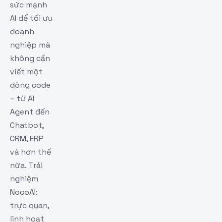
sức mạnh
AI để tối ưu
doanh
nghiệp mà
không cần
viết một
dòng code
– từ AI
Agent đến
Chatbot,
CRM, ERP
và hơn thế
nữa. Trải
nghiệm
NocoAI:
trực quan,
linh hoạt