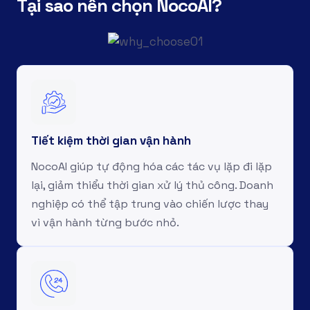
T
ạ
i
s
a
o
n
ê
n
c
h
ọ
n
N
o
c
o
A
I
?
Tiết kiệm thời gian vận hành
NocoAI giúp tự động hóa các tác vụ lặp đi lặp
lại, giảm thiểu thời gian xử lý thủ công. Doanh
nghiệp có thể tập trung vào chiến lược thay
vì vận hành từng bước nhỏ.