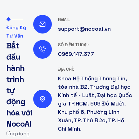
EMAIL
Đăng Ký
support@nocoai.vn
Tư Vấn
B
ắ
t
SỐ ĐIỆN THOẠI:
0969.147.377
đ
ầ
u
h
à
n
h
ĐỊA CHỈ:
t
r
ì
n
h
Khoa Hệ Thống Thông Tin,
tòa nhà B2, Trường Đại học
t
ự
Kinh tế - Luật, Đại học Quốc
đ
ộ
n
g
gia TP.HCM. 669 Đỗ Mười,
h
ó
a
v
ớ
i
Khu phố 6, Phường Linh
Xuân, TP. Thủ Đức, TP. Hồ
N
o
c
o
A
I
Chí Minh.
Ứng dụng