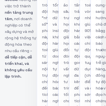
trò như
tổng
ảo chuyên
tầm
toàn diện
cung
việc trở thành
đội ngũ
hợp
sâu giúp
trải
vòng đời
sang
nền tảng trung
"nhân sự
dữ liệu
trường
nghiệm
nhân sự
hướn
tâm
, nơi doanh
số" 24/7,
và
học tự
khách
giúp giảm
chủ 
nghiệp có thể
phân hệ
insight
động hóa
hàng
90% công
bằng
xây dựng và mở
này tự
khách
giải đáp
bằng
việc hành
cách 
rộng hệ thống tự
động hóa
hàng,
học vụ,
cách
chính, tự
báo
động hóa theo
toàn diện
giúp
đồng thời
tự
động hóa
trước
nhu cầu riêng –
từ việc
doanh
đóng vai
động
quy trình
nguy 
dễ tiếp cận, dễ
sáng tạo
nghiệp
trò như cố
gom
tuyển
trễ g
triển khai, và
nội dung,
tự
vấn nghề
dữ liệu
dụng
hàng,
không yêu cầu
trực page
động
nghiệp 1:1
đa
(chấm
đồng 
lập trình.
chốt sale
hóa
tư vấn lộ
kênh
điểm CV)
tự đ
đến phân
báo
trình và
để
và dự báo
hóa v
tích khách
cáo
tối ưu CV
phân
sớm rủi ro
đọc h
hàng và
nghiên
cho sinh
tích
nhân viên
chứn