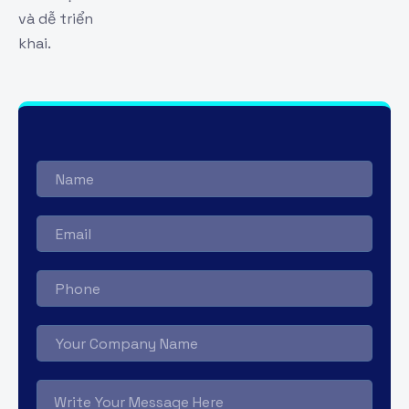
và dễ triển
khai.