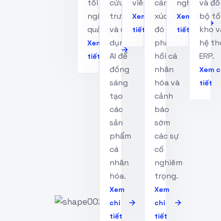
tối ưu
cứu thị
viên.
cảm
nghỉ việc.
và đồ
ngân sách
trường
xúc, từ
bộ tồ
Xem chi
Xem chi
quảng cáo.
và ứng
đó
kho v
tiết
tiết
dụng
phản
hệ t
Xem chi
AI để
hồi cá
ERP.
tiết
đồng
nhân
Xem c
sáng
hóa và
tiết
tạo
cảnh
các
báo
sản
sớm
phẩm
các sự
cá
cố
nhân
nghiêm
hóa.
trọng.
Xem
Xem
chi
chi
tiết
tiết