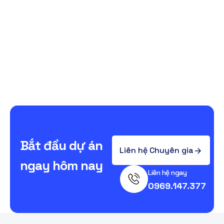
Xem tất cả
B
ắ
t
đ
ầ
u
d
ự
á
n
Liên hệ Chuyên gia
n
g
a
y
h
ô
m
n
a
y
Liên hệ ngay
0969.147.377