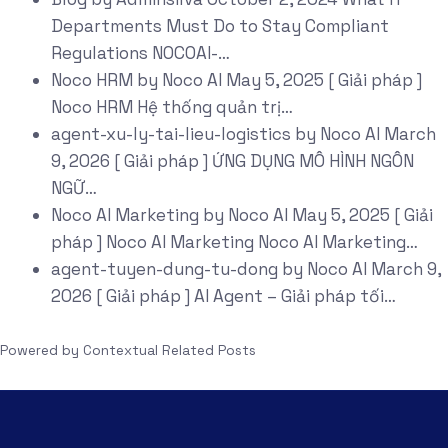
Departments Must Do to Stay Compliant
Regulations NOCOAI-…
Noco HRM
by
Noco AI
May 5, 2025
[ Giải pháp ]
Noco HRM Hệ thống quản trị…
agent-xu-ly-tai-lieu-logistics
by
Noco AI
March
9, 2026
[ Giải pháp ] ỨNG DỤNG MÔ HÌNH NGÔN
NGỮ…
Noco AI Marketing
by
Noco AI
May 5, 2025
[ Giải
pháp ] Noco AI Marketing Noco AI Marketing…
agent-tuyen-dung-tu-dong
by
Noco AI
March 9,
2026
[ Giải pháp ] AI Agent – Giải pháp tối…
Powered by
Contextual Related Posts