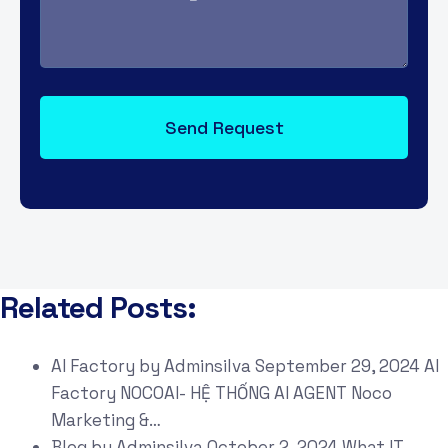
Related Posts:
AI Factory
by
Adminsilva
September 29, 2024
AI
Factory NOCOAI- HỆ THỐNG AI AGENT Noco
Marketing &…
Blog
by
Adminsilva
October 2, 2024
What IT