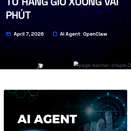
TỪ HÀNG GIỜ XUỐNG VÀI
PHÚT
April 7, 2026
AI Agent
OpenClaw
,