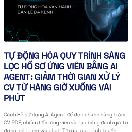
TỰ ĐỘNG HÓA QUY TRÌNH SÀNG
LỌC HỒ SƠ ỨNG VIÊN BẰNG AI
AGENT: GIẢM THỜI GIAN XỬ LÝ
CV TỪ HÀNG GIỜ XUỐNG VÀI
PHÚT
Cách HR sử dụng AI Agent để đọc nhanh hàng trăm
CV PDF, chấm điểm ứng viên và tạo bảng đánh giá tự
động chỉ trong vài phút. Tối ưu quy trình tuyển