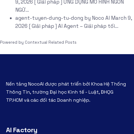
9, 2026
[ Giải pháp ] ỨNG DỤNG MÔ HÌNH NGÔN
NGỮ…
agent-tuyen-dung-tu-dong
by
Noco AI
March 9,
2026
[ Giải pháp ] AI Agent – Giải pháp tối…
Powered by
Contextual Related Posts
Nền tảng NocoAI được phát triển bởi Khoa Hệ Thống
Thông Tin, trường Đại học Kinh tế - Luật, ĐHQG
TP.HCM và các đối tác Doanh nghiệp.
AI Factory