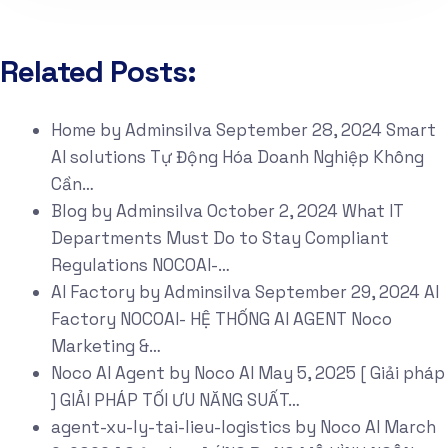
Related Posts:
Home
by
Adminsilva
September 28, 2024
Smart
AI solutions Tự Động Hóa Doanh Nghiệp Không
Cần…
Blog
by
Adminsilva
October 2, 2024
What IT
Departments Must Do to Stay Compliant
Regulations NOCOAI-…
AI Factory
by
Adminsilva
September 29, 2024
AI
Factory NOCOAI- HỆ THỐNG AI AGENT Noco
Marketing &…
Noco AI Agent
by
Noco AI
May 5, 2025
[ Giải pháp
] GIẢI PHÁP TỐI ƯU NĂNG SUẤT…
agent-xu-ly-tai-lieu-logistics
by
Noco AI
March