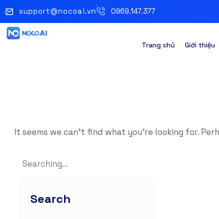
support@nocoai.vn
0969.147.377
Trang chủ
Giới thiệu
It seems we can’t find what you’re looking for. Per
Search