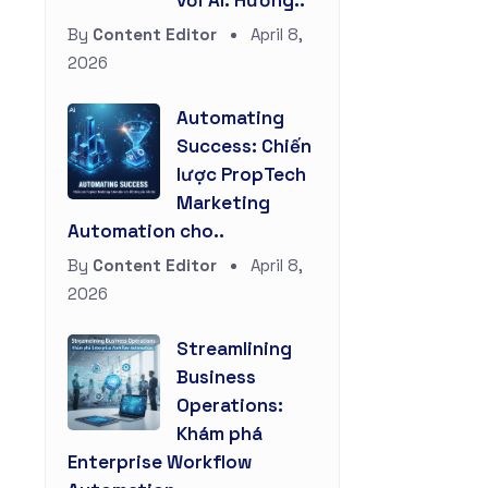
với AI: Hướng..
By
Content Editor
April 8,
2026
Automating
Success: Chiến
lược PropTech
Marketing
Automation cho..
By
Content Editor
April 8,
2026
Streamlining
Business
Operations:
Khám phá
Enterprise Workflow